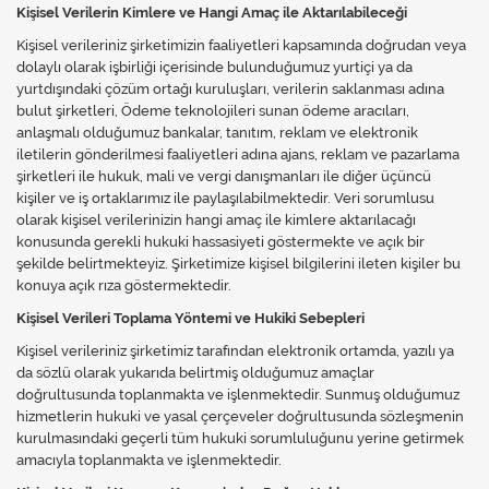
Kişisel Verilerin Kimlere ve Hangi Amaç ile Aktarılabileceği
Kişisel verileriniz şirketimizin faaliyetleri kapsamında doğrudan veya
dolaylı olarak işbirliği içerisinde bulunduğumuz yurtiçi ya da
yurtdışındaki çözüm ortağı kuruluşları, verilerin saklanması adına
bulut şirketleri, Ödeme teknolojileri sunan ödeme aracıları,
anlaşmalı olduğumuz bankalar, tanıtım, reklam ve elektronik
iletilerin gönderilmesi faaliyetleri adına ajans, reklam ve pazarlama
şirketleri ile hukuk, mali ve vergi danışmanları ile diğer üçüncü
kişiler ve iş ortaklarımız ile paylaşılabilmektedir. Veri sorumlusu
olarak kişisel verilerinizin hangi amaç ile kimlere aktarılacağı
konusunda gerekli hukuki hassasiyeti göstermekte ve açık bir
şekilde belirtmekteyiz. Şirketimize kişisel bilgilerini ileten kişiler bu
konuya açık rıza göstermektedir.
Kişisel Verileri Toplama Yöntemi ve Hukiki Sebepleri
Kişisel verileriniz şirketimiz tarafından elektronik ortamda, yazılı ya
da sözlü olarak yukarıda belirtmiş olduğumuz amaçlar
doğrultusunda toplanmakta ve işlenmektedir. Sunmuş olduğumuz
hizmetlerin hukuki ve yasal çerçeveler doğrultusunda sözleşmenin
kurulmasındaki geçerli tüm hukuki sorumluluğunu yerine getirmek
amacıyla toplanmakta ve işlenmektedir.