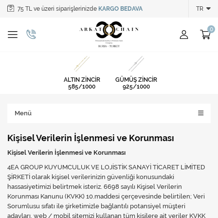
75 TL ve üzeri siparişlerinizde
KARGO BEDAVA
TR
Tüm Kategoriler
ALTIN ZİNCİR
GÜMÜŞ ZİNCİR
ALTIN ZİNCİR
GÜMÜŞ ZİNCİR
585/1000
925/1000
Menü
Kişisel Verilerin İşlenmesi ve Korunması
Kişisel Verilerin İşlenmesi ve Korunması
4EA GROUP KUYUMCULUK VE LOJİSTİK SANAYİ TİCARET LİMİTED
ŞİRKETİ olarak kişisel verilerinizin güvenliği konusundaki
hassasiyetimizi belirtmek isteriz. 6698 sayılı Kişisel Verilerin
Korunması Kanunu (KVKK) 10.maddesi çerçevesinde belirtilen; Veri
Sorumlusu sıfatı ile şirketimizle bağlantılı potansiyel müşteri
adayları, web / mobil sitemizi kullanan tüm kişilere ait veriler KVKK