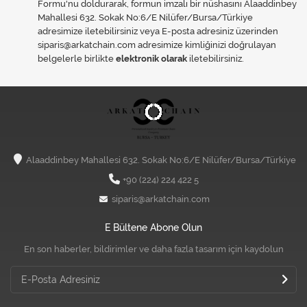
Formu'nu doldurarak, formun imzalı bir nüshasını Alaaddinbey
Mahallesi 632. Sokak No:6/E Nilüfer/Bursa/Türkiye
adresimize iletebilirsiniz veya E-posta adresiniz üzerinden
siparis@arkatchain.com adresimize kimliğinizi doğrulayan
belgelerle birlikte
elektronik olarak
iletebilirsiniz.
Alaaddinbey Mahallesi 632. Sokak No:6/E Nilüfer/Bursa/Türkiye
+90 (224) 224 422 5
siparis@arkatchain.com
E Bültene Abone Olun
En son haberler, bildirimler ve daha fazla tasarım için kaydolun