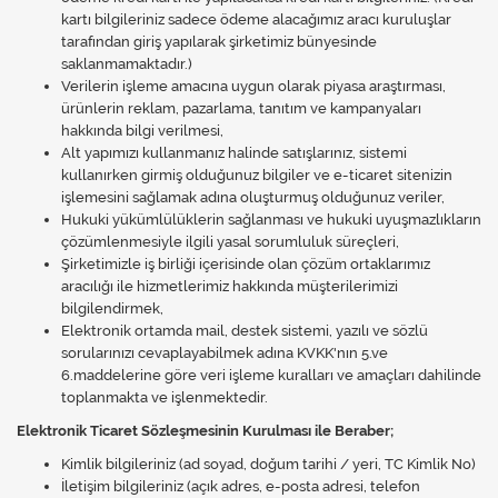
kartı bilgileriniz sadece ödeme alacağımız aracı kuruluşlar
tarafından giriş yapılarak şirketimiz bünyesinde
saklanmamaktadır.)
Verilerin işleme amacına uygun olarak piyasa araştırması,
ürünlerin reklam, pazarlama, tanıtım ve kampanyaları
hakkında bilgi verilmesi,
Alt yapımızı kullanmanız halinde satışlarınız, sistemi
kullanırken girmiş olduğunuz bilgiler ve e-ticaret sitenizin
işlemesini sağlamak adına oluşturmuş olduğunuz veriler,
Hukuki yükümlülüklerin sağlanması ve hukuki uyuşmazlıkların
çözümlenmesiyle ilgili yasal sorumluluk süreçleri,
Şirketimizle iş birliği içerisinde olan çözüm ortaklarımız
aracılığı ile hizmetlerimiz hakkında müşterilerimizi
bilgilendirmek,
Elektronik ortamda mail, destek sistemi, yazılı ve sözlü
sorularınızı cevaplayabilmek adına KVKK'nın 5.ve
6.maddelerine göre veri işleme kuralları ve amaçları dahilinde
toplanmakta ve işlenmektedir.
Elektronik Ticaret Sözleşmesinin Kurulması ile Beraber;
Kimlik bilgileriniz (ad soyad, doğum tarihi / yeri, TC Kimlik No)
İletişim bilgileriniz (açık adres, e-posta adresi, telefon