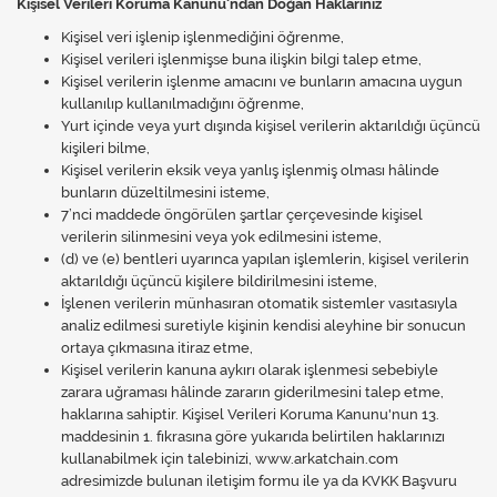
Kişisel Verileri Koruma Kanunu'ndan Doğan Haklarınız
Kişisel veri işlenip işlenmediğini öğrenme,
Kişisel verileri işlenmişse buna ilişkin bilgi talep etme,
Kişisel verilerin işlenme amacını ve bunların amacına uygun
kullanılıp kullanılmadığını öğrenme,
Yurt içinde veya yurt dışında kişisel verilerin aktarıldığı üçüncü
kişileri bilme,
Kişisel verilerin eksik veya yanlış işlenmiş olması hâlinde
bunların düzeltilmesini isteme,
7’nci maddede öngörülen şartlar çerçevesinde kişisel
verilerin silinmesini veya yok edilmesini isteme,
(d) ve (e) bentleri uyarınca yapılan işlemlerin, kişisel verilerin
aktarıldığı üçüncü kişilere bildirilmesini isteme,
İşlenen verilerin münhasıran otomatik sistemler vasıtasıyla
analiz edilmesi suretiyle kişinin kendisi aleyhine bir sonucun
ortaya çıkmasına itiraz etme,
Kişisel verilerin kanuna aykırı olarak işlenmesi sebebiyle
zarara uğraması hâlinde zararın giderilmesini talep etme,
haklarına sahiptir. Kişisel Verileri Koruma Kanunu'nun 13.
maddesinin 1. fıkrasına göre yukarıda belirtilen haklarınızı
kullanabilmek için talebinizi, www.arkatchain.com
adresimizde bulunan iletişim formu ile ya da KVKK Başvuru