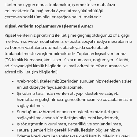
ilkelerine uygun olarak toplamakta, işlemekte ve muhafaza
edilmektedir. Bu bağlamda Aydınlatma yükümlülüğü
çerçevesindeki tüm bilgiler aşağıda belirtilmektedir.
Kişisel Verilerin Toplanması ve İşlenmesi Amacı
Kişisel verileriniz şirketimiz ile iletişime geçmiş olduğunuz ofis, çağrı
merkezimiz, web/mobil sitemiz, e-posta, sosyal medya mecralarımız
ve benzeri vasıtalarla otomatik olarak ya da sözlü olarak
toplanabilmekte ve işlenebilmektedir. Toplanan kişisel verileriniz
(TC Kimlik Numarası, kimlik seri / sıra numarası, doğum yeri / tarihi,
ad / soyad gibi kimlik bilgilerini, e-mail adresi, telefon numarası ve
adresi gibi iletişim bilgilerini),
Web/Mobil sitelerimiz üzerinden sunulan hizmetlerden sizleri
en üst düzeyde faydalandırabilmek,
Şirketimiz tarafından verilen alt yapı, destek ve satış vb.
hizmetlerin geliştirilmesi, güncellenmesini ve cevaplanmasını
sağlayabilmek,
Sunduğumuz hizmetler adına müşterilerimizle iletişimi
sağlayabilmek adına tüm iletişim bilgilerini kaydetmek,
İş sözleşmesinin kurulması, geçerliliği ve sonlandırılması,
Fatura işlemleri için gerekli kimlik, iletişim bilgileriniz ve
ödeme kredi kartı ile yapılacaksa kredi kartı bilgileriniz. (Kredi