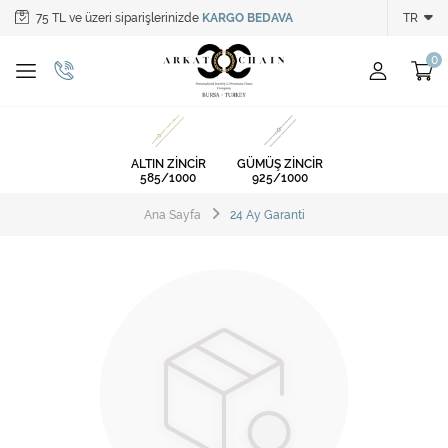
75 TL ve üzeri siparişlerinizde
KARGO BEDAVA
TR
Tüm Kategoriler
ALTIN ZİNCİR
GÜMÜŞ ZİNCİR
ALTIN ZİNCİR
GÜMÜŞ ZİNCİR
585/1000
925/1000
Ana Sayfa
24 Ay Garanti