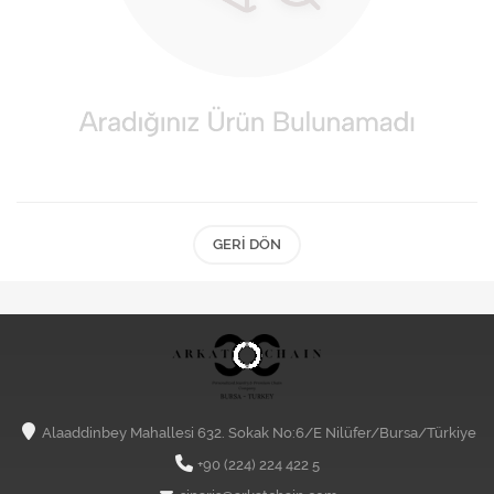
GERI DÖN
Alaaddinbey Mahallesi 632. Sokak No:6/E Nilüfer/Bursa/Türkiye
+90 (224) 224 422 5