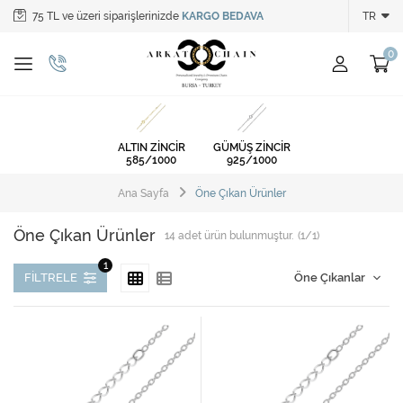
75 TL ve üzeri siparişlerinizde
KARGO BEDAVA
TR
Tüm Kategoriler
ALTIN ZİNCİR
GÜMÜŞ ZİNCİR
ALTIN ZİNCİR
GÜMÜŞ ZİNCİR
585/1000
925/1000
Ana Sayfa
Öne Çıkan Ürünler
Öne Çıkan Ürünler
14
adet ürün bulunmuştur.
(1/1)
FILTRELE