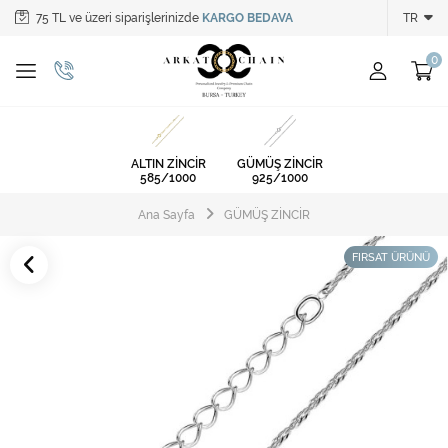
75 TL ve üzeri siparişlerinizde
KARGO BEDAVA
TR
Tüm Kategoriler
ALTIN ZİNCİR
GÜMÜŞ ZİNCİR
ALTIN ZİNCİR
GÜMÜŞ ZİNCİR
585/1000
925/1000
Ana Sayfa
GÜMÜŞ ZİNCİR
FIRSAT ÜRÜNÜ