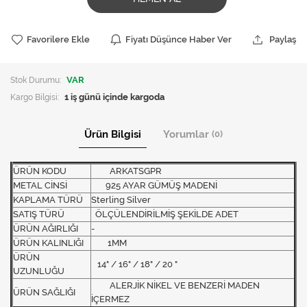
Favorilere Ekle
Fiyatı Düşünce Haber Ver
Paylaş
Stok Durumu:
VAR
Kargo Bilgisi:
1 iş günü içinde kargoda
Ürün Bilgisi
Yorumlar
(0)
ÜRÜN KODU
ARKATSGPR
METAL CİNSİ
925 AYAR GÜMÜŞ MADENİ
KAPLAMA TÜRÜ
Sterling Silver
SATIŞ TÜRÜ
ÖLÇÜLENDİRİLMİŞ ŞEKİLDE ADET
ÜRÜN AĞIRLIĞI
-
ÜRÜN KALINLIĞI
1MM
ÜRÜN
14" / 16" / 18" / 20 "
UZUNLUĞU
ALERJİK NİKEL VE BENZERİ MADEN
ÜRÜN SAĞLIĞI
İÇERMEZ